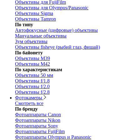
Объективы для FujiFilm
Объективы для Olympus/Panasonic
Объективы Sigma
Объективы Tamron
По типу
Автофокусные (цифровые) объективы
Мануальные объективы
Зум объективы
Объективы fisheye (рыбий глаз, фишай)
По байонету
Объективы M39
Объективы M42
По характеристикам
Объективы 50 мм
Объективы f/1.8
Объективы f/2.0
Объективы f/2.8
Фотокамеры
Смотреть все
По бренду
Фотоаппараты Canon
Фотоаппараты Nikon
Фотоаппараты Sony
Фотоаппараты FujiFilm
Фотоаппараты Olympus и Panasonic