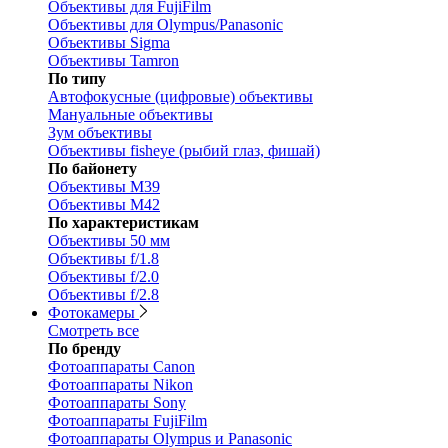
Объективы для FujiFilm
Объективы для Olympus/Panasonic
Объективы Sigma
Объективы Tamron
По типу
Автофокусные (цифровые) объективы
Мануальные объективы
Зум объективы
Объективы fisheye (рыбий глаз, фишай)
По байонету
Объективы M39
Объективы M42
По характеристикам
Объективы 50 мм
Объективы f/1.8
Объективы f/2.0
Объективы f/2.8
Фотокамеры
Смотреть все
По бренду
Фотоаппараты Canon
Фотоаппараты Nikon
Фотоаппараты Sony
Фотоаппараты FujiFilm
Фотоаппараты Olympus и Panasonic