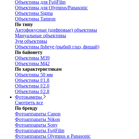
Объективы для FujiFilm
Объективы для Olympus/Panasonic
Объективы Sigma
Объективы Tamron
По типу
Автофокусные (цифровые) объективы
Мануальные объективы
Зум объективы
Объективы fisheye (рыбий глаз, фишай)
По байонету
Объективы M39
Объективы M42
По характеристикам
Объективы 50 мм
Объективы f/1.8
Объективы f/2.0
Объективы f/2.8
Фотокамеры
Смотреть все
По бренду
Фотоаппараты Canon
Фотоаппараты Nikon
Фотоаппараты Sony
Фотоаппараты FujiFilm
Фотоаппараты Olympus и Panasonic