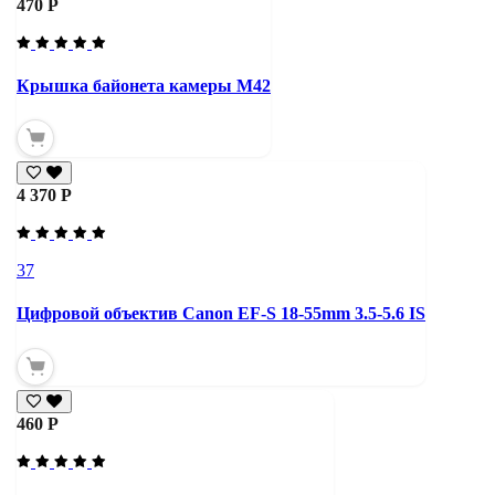
470 Р
Крышка байонета камеры М42
4 370 Р
37
Цифровой объектив Canon EF-S 18-55mm 3.5-5.6 IS
460 Р