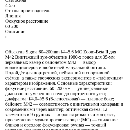
Светосила
4-5.6
Страна производитель
Япония
Фокусное расстояние
60-200
Описание
›
Объектив Sigma 60–200mm f/4–5.6 MC Zoom‑Beta II для
M42 Винтажный зум‑объектив 1980‑х годов для 35‑мм
зеркальных камер с байонетом M42 — выбор
коллекционеров и любителей мануальной оптики.
Подойдёт для портретной, пейзажной и спортивной
съёмки, а также творческих экспериментов с «плёночным»
характером изображения. Основные характеристики:
фокусное расстояние: 60–200 мм — универсальный
диапазон от умеренного теле до портретного угла;
диафрагма: f/4,0–f/5,6 (6‑лепестковая) — плавное боке;
байонет: M42 — совместимость с винтажными камерами и
современными через адаптер; оптическая схема: 12
элементов в 9 группах — хорошая резкость и контраст;
просветление: мультипросветляющее (MC) — снижение
бликов и ореолов; фокусировка: ручная — точный