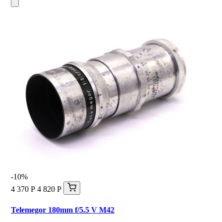
-10%
4 370 Р
4 820 Р
Telemegor 180mm f/5.5 V M42