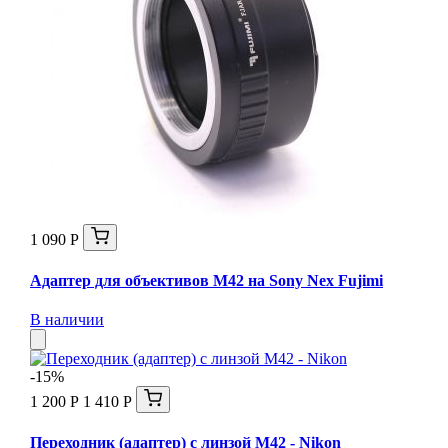
1 090 Р
Адаптер для объективов M42 на Sony Nex Fujimi
В наличии
-15%
1 200 Р
1 410 Р
Переходник (адаптер) с линзой М42 - Nikon