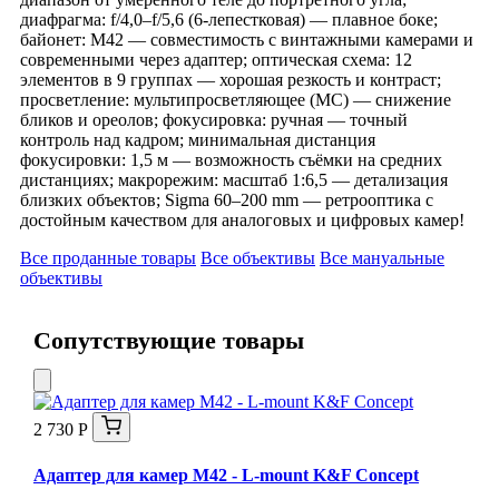
диафрагма: f/4,0–f/5,6 (6‑лепестковая) — плавное боке;
байонет: M42 — совместимость с винтажными камерами и
современными через адаптер; оптическая схема: 12
элементов в 9 группах — хорошая резкость и контраст;
просветление: мультипросветляющее (MC) — снижение
бликов и ореолов; фокусировка: ручная — точный
контроль над кадром; минимальная дистанция
фокусировки: 1,5 м — возможность съёмки на средних
дистанциях; макрорежим: масштаб 1:6,5 — детализация
близких объектов; Sigma 60–200 mm — ретрооптика с
достойным качеством для аналоговых и цифровых камер!
Все проданные товары
Все объективы
Все мануальные
объективы
Сопутствующие товары
2 730 Р
Адаптер для камер M42 - L-mount K&F Concept