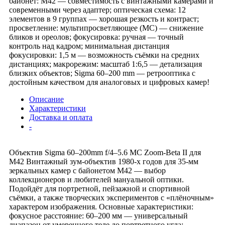
байонет: M42 — совместимость с винтажными камерами и
современными через адаптер; оптическая схема: 12
элементов в 9 группах — хорошая резкость и контраст;
просветление: мультипросветляющее (MC) — снижение
бликов и ореолов; фокусировка: ручная — точный
контроль над кадром; минимальная дистанция
фокусировки: 1,5 м — возможность съёмки на средних
дистанциях; макрорежим: масштаб 1:6,5 — детализация
близких объектов; Sigma 60–200 mm — ретрооптика с
достойным качеством для аналоговых и цифровых камер!
Описание
Характеристики
Доставка и оплата
-
Объектив Sigma 60–200mm f/4–5.6 MC Zoom‑Beta II для
M42 Винтажный зум‑объектив 1980‑х годов для 35‑мм
зеркальных камер с байонетом M42 — выбор
коллекционеров и любителей мануальной оптики.
Подойдёт для портретной, пейзажной и спортивной
съёмки, а также творческих экспериментов с «плёночным»
характером изображения. Основные характеристики:
фокусное расстояние: 60–200 мм — универсальный
диапазон от умеренного теле до портретного угла;