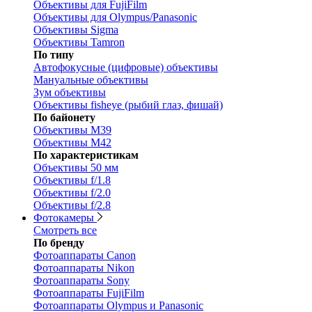
Объективы для FujiFilm
Объективы для Olympus/Panasonic
Объективы Sigma
Объективы Tamron
По типу
Автофокусные (цифровые) объективы
Мануальные объективы
Зум объективы
Объективы fisheye (рыбий глаз, фишай)
По байонету
Объективы M39
Объективы M42
По характеристикам
Объективы 50 мм
Объективы f/1.8
Объективы f/2.0
Объективы f/2.8
Фотокамеры
Смотреть все
По бренду
Фотоаппараты Canon
Фотоаппараты Nikon
Фотоаппараты Sony
Фотоаппараты FujiFilm
Фотоаппараты Olympus и Panasonic