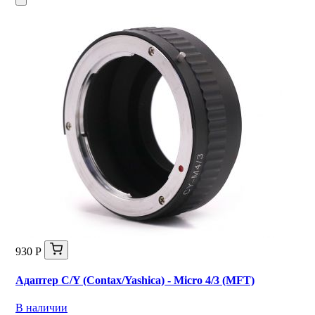
930 Р
Адаптер C/Y (Contax/Yashica) - Micro 4/3 (MFT)
В наличии