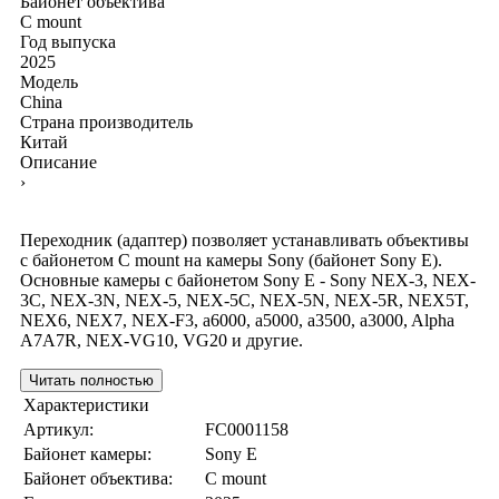
Байонет объектива
C mount
Год выпуска
2025
Модель
China
Страна производитель
Китай
Описание
›
Переходник (адаптер) позволяет устанавливать объективы
с байонетом C mount на камеры Sony (байонет Sony E).
Основные камеры с байонетом Sony E - Sony NEX-3, NEX-
3C, NEX-3N, NEX-5, NEX-5C, NEX-5N, NEX-5R, NEX5T,
NEX6, NEX7, NEX-F3, a6000, a5000, a3500, a3000, Alpha
A7A7R, NEX-VG10, VG20 и другие.
Читать полностью
Характеристики
Артикул:
FC0001158
Байонет камеры:
Sony E
Байонет объектива:
C mount