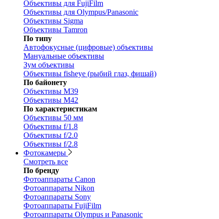
Объективы для FujiFilm
Объективы для Olympus/Panasonic
Объективы Sigma
Объективы Tamron
По типу
Автофокусные (цифровые) объективы
Мануальные объективы
Зум объективы
Объективы fisheye (рыбий глаз, фишай)
По байонету
Объективы M39
Объективы M42
По характеристикам
Объективы 50 мм
Объективы f/1.8
Объективы f/2.0
Объективы f/2.8
Фотокамеры
Смотреть все
По бренду
Фотоаппараты Canon
Фотоаппараты Nikon
Фотоаппараты Sony
Фотоаппараты FujiFilm
Фотоаппараты Olympus и Panasonic