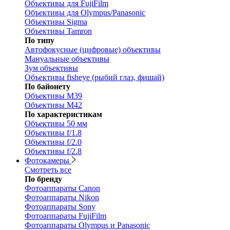
Объективы для FujiFilm
Объективы для Olympus/Panasonic
Объективы Sigma
Объективы Tamron
По типу
Автофокусные (цифровые) объективы
Мануальные объективы
Зум объективы
Объективы fisheye (рыбий глаз, фишай)
По байонету
Объективы M39
Объективы M42
По характеристикам
Объективы 50 мм
Объективы f/1.8
Объективы f/2.0
Объективы f/2.8
Фотокамеры
Смотреть все
По бренду
Фотоаппараты Canon
Фотоаппараты Nikon
Фотоаппараты Sony
Фотоаппараты FujiFilm
Фотоаппараты Olympus и Panasonic