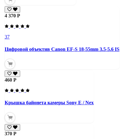
4 370 Р
37
Цифровой объектив Canon EF-S 18-55mm 3.5-5.6 IS
460 Р
Крышка байонета камеры Sony E / Nex
370 Р