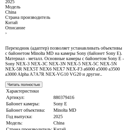
2025
Модель
China
Страна производитель
Китай
Описание
›
Переходник (адаптер) позволяет устанавливать объективы
с байонетом Minolta MD на камеры Sony (байонет Sony E).
Материал - металл. Основные камеры с байонетом Sony E -
Sony NEX-3 NEX-3C NEX-3N NEX-5 NEX-5C NEX-5N
NEX-5R NEX5T NEX6 NEX7 NEX-F3 a6000 a5000 a3500
a3000 Alpha A7A7R NEX-VG10 VG20 и другие..
Читать полностью
Характеристики
Артикул:
880379416
Байонет камеры:
Sony E
Байонет объектива:
Minolta MD
Год выпуска:
2025
Модель:
China
Страна производитель:
Китай