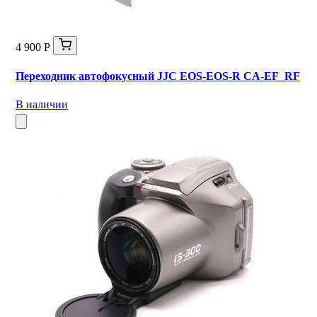
4 900 Р
Переходник автофокусный JJC EOS-EOS-R CA-EF_RF
В наличии