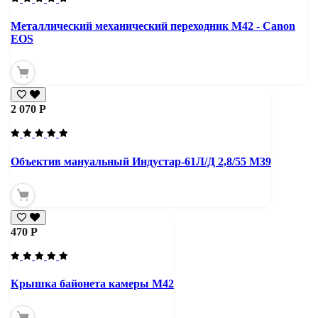
Металлический механический переходник M42 - Canon
EOS
2 070 Р
Объектив мануальный Индустар-61Л/Д 2,8/55 М39
470 Р
Крышка байонета камеры М42