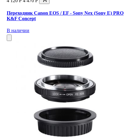
4 120 Р
4 470 Р
Переходник Canon EOS / EF - Sony Nex (Sony E) PRO
K&F Concept
В наличии