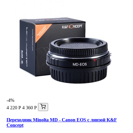
-4%
4 220 Р
4 360 Р
Переходник Minolta MD - Canon EOS с линзой K&F
Concept