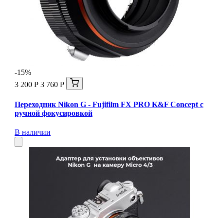
-15%
3 200 Р
3 760 Р
Переходник Nikon G - Fujifilm FX PRO K&F Concept с
ручной фокусировкой
В наличии