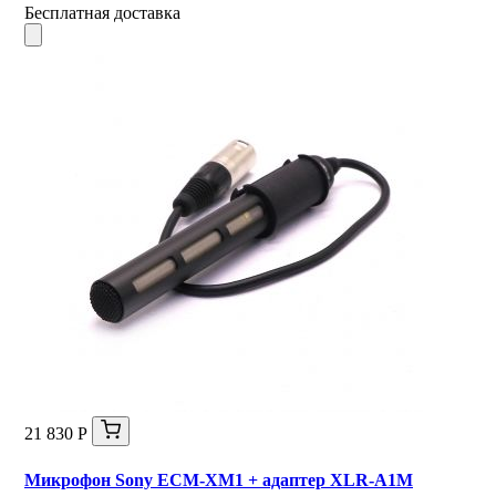
Бесплатная доставка
21 830 Р
Микрофон Sony ECM-XM1 + адаптер XLR-A1M