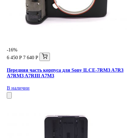
-16%
6 450 Р
7 640 Р
Передняя часть корпуса для Sony ILCE-7RM3 A7R3
A7RM3 A7RIII A7M3
В наличии