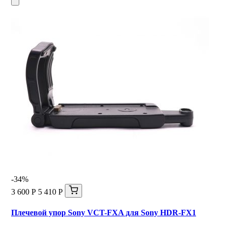
-34%
3 600 Р
5 410 Р
Плечевой упор Sony VCT-FXA для Sony HDR-FX1