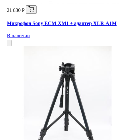
21 830 Р
Микрофон Sony ECM-XM1 + адаптер XLR-A1M
В наличии