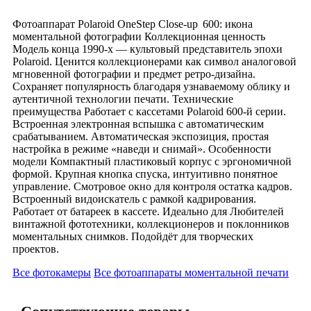
Фотоаппарат Polaroid OneStep Close‑up 600: икона
моментальной фотографии Коллекционная ценность
Модель конца 1990‑х — культовый представитель эпохи
Polaroid. Ценится коллекционерами как символ аналоговой
мгновенной фотографии и предмет ретро‑дизайна.
Сохраняет популярность благодаря узнаваемому облику и
аутентичной технологии печати. Технические
преимущества Работает с кассетами Polaroid 600‑й серии.
Встроенная электронная вспышка с автоматическим
срабатыванием. Автоматическая экспозиция, простая
настройка в режиме «наведи и снимай». Особенности
модели Компактный пластиковый корпус с эргономичной
формой. Крупная кнопка спуска, интуитивно понятное
управление. Смотровое окно для контроля остатка кадров.
Встроенный видоискатель с рамкой кадрирования.
Работает от батареек в кассете. Идеально для Любителей
винтажной фототехники, коллекционеров и поклонников
моментальных снимков. Подойдёт для творческих
проектов.
Все фотокамеры
Все фотоаппараты моментальной печати