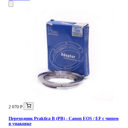
2 070 Р
Переходник Praktica B (PB) - Canon EOS / EF с чипом
в упаковке