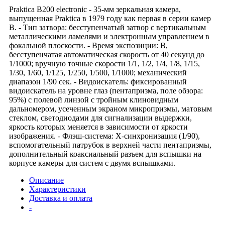
Praktica B200 electronic - 35-мм зеркальная камера,
выпущенная Praktica в 1979 году как первая в серии камер
B. - Тип затвора: бесступенчатый затвор с вертикальным
металлическими ламелями и электронным управлением в
фокальной плоскости. - Время экспозиции: B,
бесступенчатая автоматическая скорость от 40 секунд до
1/1000; вручную точные скорости 1/1, 1/2, 1/4, 1/8, 1/15,
1/30, 1/60, 1/125, 1/250, 1/500, 1/1000; механический
диапазон 1/90 сек. - Видоискатель: фиксированный
видоискатель на уровне глаз (пентапризма, поле обзора:
95%) с полевой линзой с тройным клиновидным
дальномером, усеченным экраном микропризмы, матовым
стеклом, светодиодами для сигнализации выдержки,
яркость которых меняется в зависимости от яркости
изображения. - Флэш-система: X-синхронизация (1/90),
вспомогательный патрубок в верхней части пентапризмы,
дополнительный коаксиальный разъем для вспышки на
корпусе камеры для систем с двумя вспышками.
Описание
Характеристики
Доставка и оплата
-