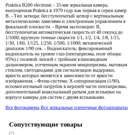
Praktica B200 electronic - 35-мм зеркальная камера,
выпущенная Praktica в 1979 году как первая в серии камер
B. - Тип затвора: бесступенчатый затвор с вертикальным
металлическими ламелями и электронным управлением в
фокальной плоскости. - Время экспозиции: B,
бесступенчатая автоматическая скорость от 40 секунд до
1/1000; вручную точные скорости 1/1, 1/2, 1/4, 1/8, 1/15,
1/30, 1/60, 1/125, 1/250, 1/500, 1/1000; механический
диапазон 1/90 сек. - Видоискатель: фиксированный
видоискатель на уровне глаз (пентапризма, поле обзора:
95%) с полевой линзой с тройным клиновидным
дальномером, усеченным экраном микропризмы, матовым
стеклом, светодиодами для сигнализации выдержки,
яркость которых меняется в зависимости от яркости
изображения. - Флэш-система: X-синхронизация (1/90),
вспомогательный патрубок в верхней части пентапризмы,
дополнительный коаксиальный разъем для вспышки на
корпусе камеры для систем с двумя вспышками.
Все фотокамеры
Все зеркальные пленочные фотоаппараты
Сопутствующие товары