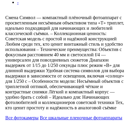
-
Смена Символ — компактный плёночный фотоаппарат с
просветленным несъёмным объективом типа «Т» триплет,
идеально подходящий для начинающих и любителей
классической съёмки. – Коллекционная ценность:
Советская модель с простой и надёжной конструкцией
Любим среди тех, кто ценит винтажный стиль и удобство
использования – Технические преимущества: Объектив с
фокусным расстоянием 40 мм и светосилой f/4 —
универсален для повседневных сюжетов Диапазон
выдержек от 1/15 до 1/250 секунды плюс режим «В» для
длинной выдержки Удобная система символов для выбора
выдержки в зависимости от освещения, включая «солнце»
для 1/250 с – Особенности модели: Несъёмный объектив с
триплетной оптикой, обеспечивающей чёткие и
контрастные снимки Лёгкий и компактный корпус —
удобно брать с собой – Идеально для: Начинающих
фотолюбителей и коллекционеров советской техники Тех,
кто ценит простоту и надёжность в аналоговой съёмке
Все фотокамеры
Все шкальные пленочные фотоаппараты