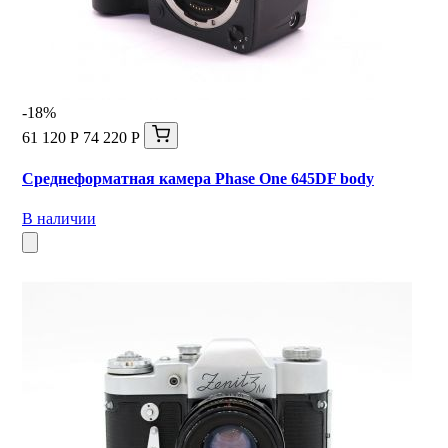
-18%
61 120 Р
74 220 Р
Среднеформатная камера Phase One 645DF body
В наличии