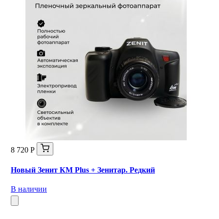
8 720 Р
Новый Зенит КМ Plus + Зенитар. Редкий
В наличии