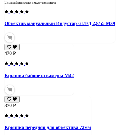
Цена приблизительная и может измениться
Объектив мануальный Индустар-61Л/Д 2,8/55 М39
470 Р
Крышка байонета камеры М42
370 Р
Крышка передняя для объектива 72мм