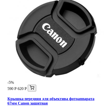
-5%
590 Р
620 Р
Крышка передняя для объектива фотоаппарата
67мм Canon защитная