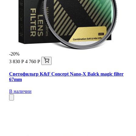
-20%
3 830 Р
4 760 Р
Светофильтр K&F Concept Nano-X Balck magic filter
67mm
В наличии