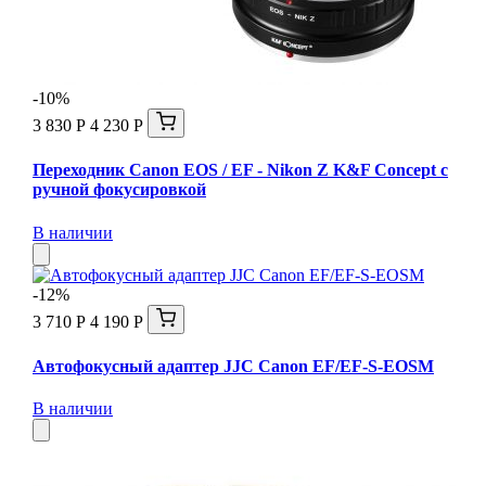
-10%
3 830 Р
4 230 Р
Переходник Canon EOS / EF - Nikon Z K&F Concept с
ручной фокусировкой
В наличии
-12%
3 710 Р
4 190 Р
Автофокусный адаптер JJC Canon EF/EF-S-EOSM
В наличии