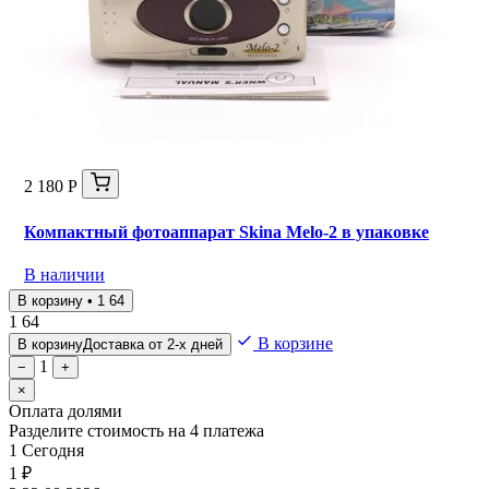
2 180 Р
Компактный фотоаппарат Skina Melo-2 в упаковке
В наличии
В корзину • 1 64
1 64
В корзине
В корзину
Доставка от 2-х дней
1
−
+
×
Оплата долями
Разделите стоимость на 4 платежа
1
Сегодня
1 ₽