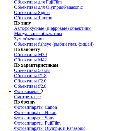
Объективы для FujiFilm
Объективы для Olympus/Panasonic
Объективы Sigma
Объективы Tamron
По типу
Автофокусные (цифровые) объективы
Мануальные объективы
Зум объективы
Объективы fisheye (рыбий глаз, фишай)
По байонету
Объективы M39
Объективы M42
По характеристикам
Объективы 50 мм
Объективы f/1.8
Объективы f/2.0
Объективы f/2.8
Фотокамеры
Смотреть все
По бренду
Фотоаппараты Canon
Фотоаппараты Nikon
Фотоаппараты Sony
Фотоаппараты FujiFilm
Фотоаппараты Olympus и Panasonic