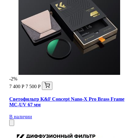
-2%
7 400 Р
7 500 Р
Светофильтр K&F Concept Nano-X Pro Brass Frame
MC-UV 67 мм
В наличии