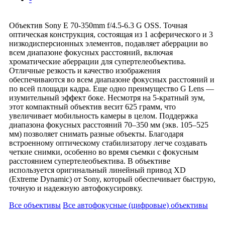
Объектив Sony E 70-350mm f/4.5-6.3 G OSS. Точная
оптическая конструкция, состоящая из 1 асферического и 3
низкодисперсионных элементов, подавляет аберрации во
всем диапазоне фокусных расстояний, включая
хроматические аберрации для супертелеобъектива.
Отличные резкость и качество изображения
обеспечиваются во всем диапазоне фокусных расстояний и
по всей площади кадра. Еще одно преимущество G Lens —
изумительный эффект боке. Несмотря на 5-кратный зум,
этот компактный объектив весит 625 грамм, что
увеличивает мобильность камеры в целом. Поддержка
диапазона фокусных расстояний 70–350 мм (экв. 105–525
мм) позволяет снимать разные объекты. Благодаря
встроенному оптическому стабилизатору легче создавать
четкие снимки, особенно во время съемки с фокусным
расстоянием супертелеобъектива. В объективе
используется оригинальный линейный привод XD
(Extreme Dynamic) от Sony, который обеспечивает быструю,
точную и надежную автофокусировку.
Все объективы
Все автофокусные (цифровые) объективы