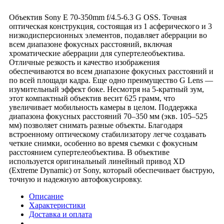
Объектив Sony E 70-350mm f/4.5-6.3 G OSS. Точная
оптическая конструкция, состоящая из 1 асферического и 3
низкодисперсионных элементов, подавляет аберрации во
всем диапазоне фокусных расстояний, включая
хроматические аберрации для супертелеобъектива.
Отличные резкость и качество изображения
обеспечиваются во всем диапазоне фокусных расстояний и
по всей площади кадра. Еще одно преимущество G Lens —
изумительный эффект боке. Несмотря на 5-кратный зум,
этот компактный объектив весит 625 грамм, что
увеличивает мобильность камеры в целом. Поддержка
диапазона фокусных расстояний 70–350 мм (экв. 105–525
мм) позволяет снимать разные объекты. Благодаря
встроенному оптическому стабилизатору легче создавать
четкие снимки, особенно во время съемки с фокусным
расстоянием супертелеобъектива. В объективе
используется оригинальный линейный привод XD
(Extreme Dynamic) от Sony, который обеспечивает быструю,
точную и надежную автофокусировку.
Описание
Характеристики
Доставка и оплата
-