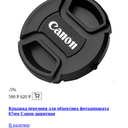
-5%
590 Р
620 Р
Крышка передняя для объектива фотоаппарата
67мм Canon защитная
В наличии