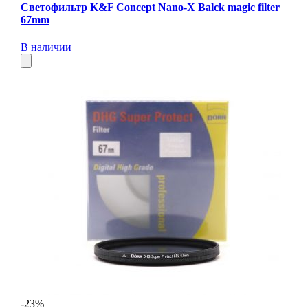
Светофильтр K&F Concept Nano-X Balck magic filter
67mm
В наличии
-23%