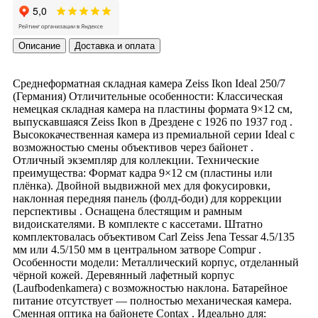
Описание
Доставка и оплата
Среднеформатная складная камера Zeiss Ikon Ideal 250/7
(Германия) Отличительные особенности: Классическая
немецкая складная камера на пластины формата 9×12 см,
выпускавшаяся Zeiss Ikon в Дрездене с 1926 по 1937 год .
Высококачественная камера из премиальной серии Ideal с
возможностью смены объективов через байонет .
Отличный экземпляр для коллекции. Технические
преимущества: Формат кадра 9×12 см (пластины или
плёнка). Двойной выдвижной мех для фокусировки,
наклонная передняя панель (фолд-боди) для коррекции
перспективы . Оснащена блестящим и рамным
видоискателями. В комплекте с кассетами. Штатно
комплектовалась объективом Carl Zeiss Jena Tessar 4.5/135
мм или 4.5/150 мм в центральном затворе Compur .
Особенности модели: Металлический корпус, отделанный
чёрной кожей. Деревянный лафетный корпус
(Laufbodenkamera) с возможностью наклона. Батарейное
питание отсутствует — полностью механическая камера.
Сменная оптика на байонете Contax . Идеально для: