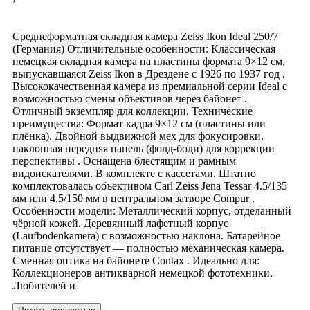
›
Среднеформатная складная камера Zeiss Ikon Ideal 250/7
(Германия) Отличительные особенности: Классическая
немецкая складная камера на пластины формата 9×12 см,
выпускавшаяся Zeiss Ikon в Дрездене с 1926 по 1937 год .
Высококачественная камера из премиальной серии Ideal с
возможностью смены объективов через байонет .
Отличный экземпляр для коллекции. Технические
преимущества: Формат кадра 9×12 см (пластины или
плёнка). Двойной выдвижной мех для фокусировки,
наклонная передняя панель (фолд-боди) для коррекции
перспективы . Оснащена блестящим и рамным
видоискателями. В комплекте с кассетами. Штатно
комплектовалась объективом Carl Zeiss Jena Tessar 4.5/135
мм или 4.5/150 мм в центральном затворе Compur .
Особенности модели: Металлический корпус, отделанный
чёрной кожей. Деревянный лафетный корпус
(Laufbodenkamera) с возможностью наклона. Батарейное
питание отсутствует — полностью механическая камера.
Сменная оптика на байонете Contax . Идеально для:
Коллекционеров антикварной немецкой фототехники.
Любителей и