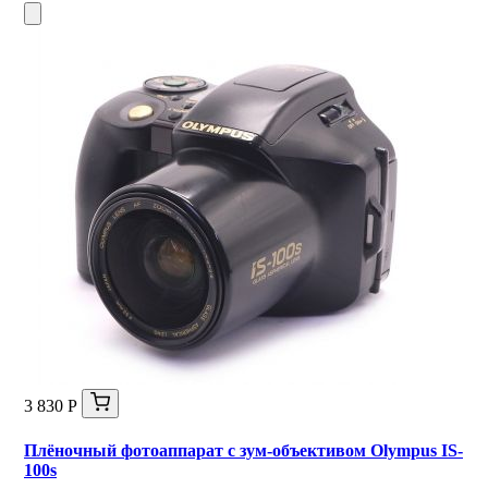
3 830 Р
Плёночный фотоаппарат с зум-объективом Olympus IS-
100s