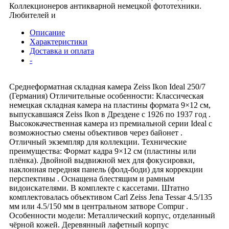
Коллекционеров антикварной немецкой фототехники.
Любителей и
Описание
Характеристики
Доставка и оплата
-
Среднеформатная складная камера Zeiss Ikon Ideal 250/7
(Германия) Отличительные особенности: Классическая
немецкая складная камера на пластины формата 9×12 см,
выпускавшаяся Zeiss Ikon в Дрездене с 1926 по 1937 год .
Высококачественная камера из премиальной серии Ideal с
возможностью смены объективов через байонет .
Отличный экземпляр для коллекции. Технические
преимущества: Формат кадра 9×12 см (пластины или
плёнка). Двойной выдвижной мех для фокусировки,
наклонная передняя панель (фолд-боди) для коррекции
перспективы . Оснащена блестящим и рамным
видоискателями. В комплекте с кассетами. Штатно
комплектовалась объективом Carl Zeiss Jena Tessar 4.5/135
мм или 4.5/150 мм в центральном затворе Compur .
Особенности модели: Металлический корпус, отделанный
чёрной кожей. Деревянный лафетный корпус