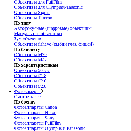
Объективы для FujiFilm
Объективы для Olympus/Panasonic
Объективы Sigma
Объективы Tamron
По типу
Автофокусные (цифровые) объективы
Мануальные объективы
Зум объективы
Объективы fisheye (рыбий глаз, фишай)
По байонету
Объективы M39
Объективы M42
По характеристикам
Объективы 50 мм
Объективы f/1.8
Объективы f/2.0
Объективы f/2.8
Фотокамеры
Смотреть все
По бренду
Фотоаппараты Canon
Фотоаппараты Nikon
Фотоаппараты Sony
Фотоаппараты FujiFilm
Фотоаппараты Olympus и Panasonic