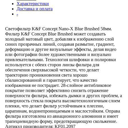
Характеристики
Доставка и оплата
-
Светофильтр K&F Concept Nano-X Blue Brushed 58мм.
Фильтр K&F Concept Blue Brushed может создавать
холодный матовый цвет, добавляя к изображению слой
синих прозрачных линий, создавая размытие, градиент,
деформацию и другие визуальные эффекты, делая видео
или фотографии более художественными и визуально
привлекательными. Технология шлифовки и полировки
используется с обеих сторон линзы фильтра для
обеспечения сверхвысокой четкости, что делает
траекторию проникновения света хорошо
сбалансированной и гарантирует, что качество
изображения не пострадает. 28-слойное антибликовое
покрытие позволяет эффективно снизить отражение
поверхности фильтра, избежать дымки и других проблем, а
поверхность стекла покрыта высокотехнологичным слоем
пленки, что делает фильтр устойчивым к плесени,
царапинам, водонепроницаемым и маслостойким. Оправа
фильтра изготовлена из авиационного алюминия и имеет
трапециевидную форму, предотвращающую скольжение.
Артикул производителя: KF01.2097