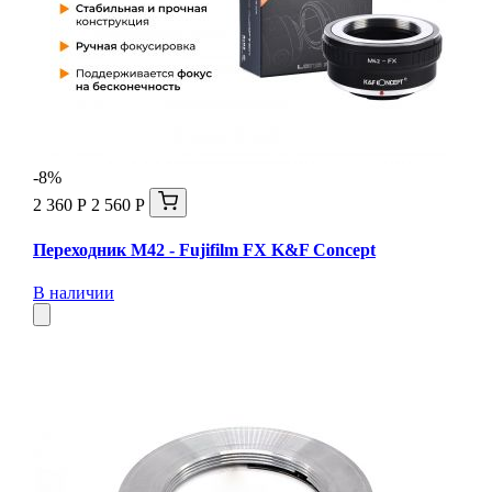
-8%
2 360 Р
2 560 Р
Переходник M42 - Fujifilm FX K&F Concept
В наличии