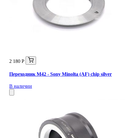
2 180 Р
Переходник M42 - Sony Minolta (AF) chip silver
В наличии