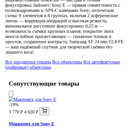
фокусировка; байонет: Sony E — прямая совместимость с
полнокадровыми и APS‑C камерами Sony; оптическая
схема: 9 элементов в 8 группах, включая 2 асферические
линзы — коррекция аберраций и высокая резкость;
минимальное расстояние фокусировки: 0,25 м —
возможность съёмки крупных планов; покрытие линз:
многослойное просветляющее — снижение бликов и
ореолов, сохранение контраста; Samyang AF 24 mm f/2.8 FE
— ваш надёжный спутник для творческой съёмки без
лишнего веса!
Все проданные товары
Все объективы
Все автофокусные
(цифровые) объективы
Сопутствующие товары
-19%
3 770 Р
4 620 Р
Макромех для Sony E