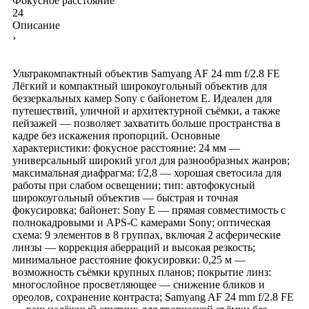
Фокусное расстояние
24
Описание
›
Ультракомпактный объектив Samyang AF 24 mm f/2.8 FE
Лёгкий и компактный широкоугольный объектив для
беззеркальных камер Sony с байонетом E. Идеален для
путешествий, уличной и архитектурной съёмки, а также
пейзажей — позволяет захватить больше пространства в
кадре без искажения пропорций. Основные
характеристики: фокусное расстояние: 24 мм —
универсальный широкий угол для разнообразных жанров;
максимальная диафрагма: f/2,8 — хорошая светосила для
работы при слабом освещении; тип: автофокусный
широкоугольный объектив — быстрая и точная
фокусировка; байонет: Sony E — прямая совместимость с
полнокадровыми и APS‑C камерами Sony; оптическая
схема: 9 элементов в 8 группах, включая 2 асферические
линзы — коррекция аберраций и высокая резкость;
минимальное расстояние фокусировки: 0,25 м —
возможность съёмки крупных планов; покрытие линз:
многослойное просветляющее — снижение бликов и
ореолов, сохранение контраста; Samyang AF 24 mm f/2.8 FE