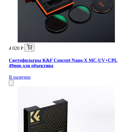
4 020 Р
Светофильтры K&F Concept Nano-X MC-UV+CPL
49mm для объектива
В наличии