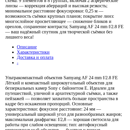
схема: 9 элементов в 8 группах, включая 2 асферические
линзы — коррекция аберраций и высокая резкость;
минимальное расстояние фокусировки: 0,25 м —
возможность съёмки крупных планов; покрытие линз:
многослойное просветляющее — снижение бликов и
ореолов, сохранение контраста; Samyang AF 24 mm f/2.8 FE
— ваш надёжный спутник для творческой съёмки без
лишнего веса!
Описание
Характеристики
Доставка и оплата
-
Ультракомпактный объектив Samyang AF 24 mm f/2.8 FE
Лёгкий и компактный широкоугольный объектив для
беззеркальных камер Sony с байонетом E. Идеален для
путешествий, уличной и архитектурной съёмки, а также
пейзажей — позволяет захватить больше пространства в
кадре без искажения пропорций. Основные
характеристики: фокусное расстояние: 24 мм —
универсальный широкий угол для разнообразных жанров;
максимальная диафрагма: f/2,8 — хорошая светосила для
работы при слабом освещении; тип: автофокусный
широкоугольный объектив — быстрая и точная