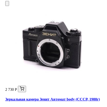
2 730 Р
Зеркальная камера Зенит Автомат body (СССР, 1988г)