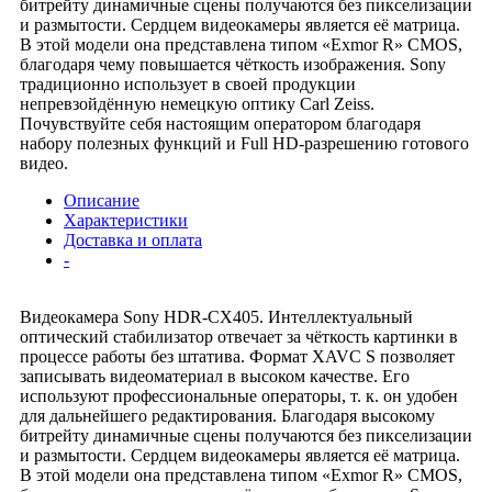
битрейту динамичные сцены получаются без пикселизации
и размытости. Сердцем видеокамеры является её матрица.
В этой модели она представлена типом «Exmor R» CMOS,
благодаря чему повышается чёткость изображения. Sony
традиционно использует в своей продукции
непревзойдённую немецкую оптику Carl Zeiss.
Почувствуйте себя настоящим оператором благодаря
набору полезных функций и Full HD-разрешению готового
видео.
Описание
Характеристики
Доставка и оплата
-
Видеокамера Sony HDR-CX405. Интеллектуальный
оптический стабилизатор отвечает за чёткость картинки в
процессе работы без штатива. Формат XAVC S позволяет
записывать видеоматериал в высоком качестве. Его
используют профессиональные операторы, т. к. он удобен
для дальнейшего редактирования. Благодаря высокому
битрейту динамичные сцены получаются без пикселизации
и размытости. Сердцем видеокамеры является её матрица.
В этой модели она представлена типом «Exmor R» CMOS,