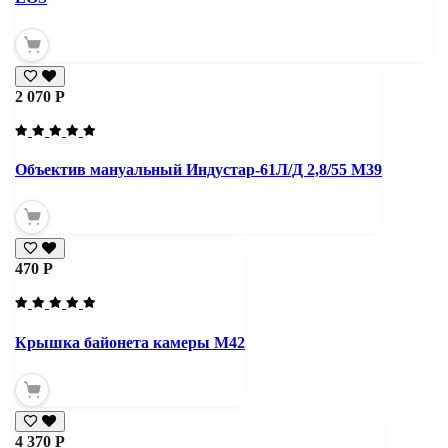
2 070 Р
Объектив мануальный Индустар-61Л/Д 2,8/55 М39
470 Р
Крышка байонета камеры М42
4 370 Р