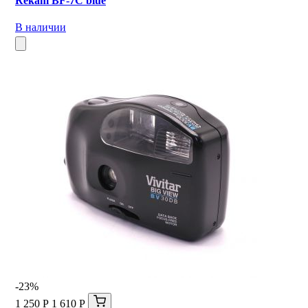
Rekam BF-7C blue
В наличии
-23%
1 250 Р
1 610 Р