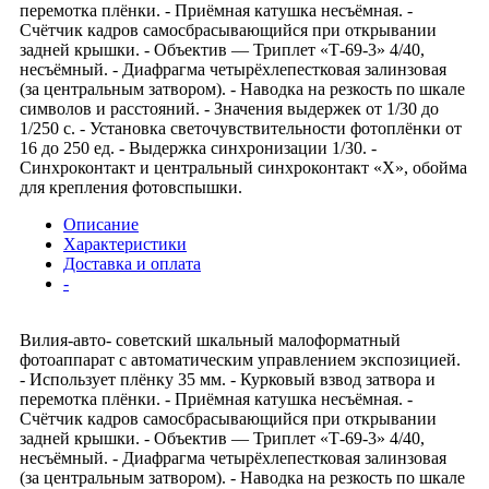
перемотка плёнки. - Приёмная катушка несъёмная. -
Счётчик кадров самосбрасывающийся при открывании
задней крышки. - Объектив — Триплет «Т-69-3» 4/40,
несъёмный. - Диафрагма четырёхлепестковая залинзовая
(за центральным затвором). - Наводка на резкость по шкале
символов и расстояний. - Значения выдержек от 1/30 до
1/250 с. - Установка светочувствительности фотоплёнки от
16 до 250 ед. - Выдержка синхронизации 1/30. -
Синхроконтакт и центральный синхроконтакт «X», обойма
для крепления фотовспышки.
Описание
Характеристики
Доставка и оплата
-
Вилия-авто- cоветский шкальный малоформатный
фотоаппарат с автоматическим управлением экспозицией.
- Использует плёнку 35 мм. - Курковый взвод затвора и
перемотка плёнки. - Приёмная катушка несъёмная. -
Счётчик кадров самосбрасывающийся при открывании
задней крышки. - Объектив — Триплет «Т-69-3» 4/40,
несъёмный. - Диафрагма четырёхлепестковая залинзовая
(за центральным затвором). - Наводка на резкость по шкале