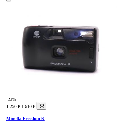
-23%
1 250 Р
1 610 Р
Minolta Freedom K