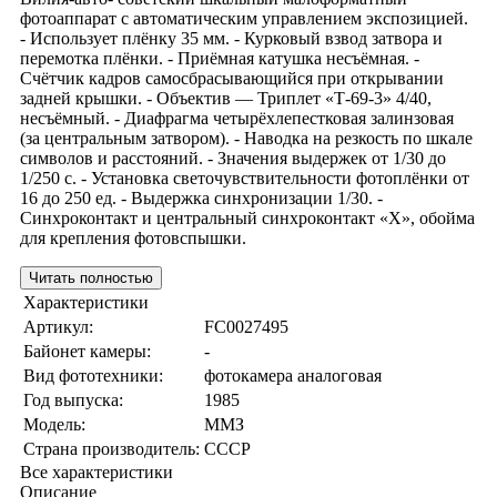
фотоаппарат с автоматическим управлением экспозицией.
- Использует плёнку 35 мм. - Курковый взвод затвора и
перемотка плёнки. - Приёмная катушка несъёмная. -
Счётчик кадров самосбрасывающийся при открывании
задней крышки. - Объектив — Триплет «Т-69-3» 4/40,
несъёмный. - Диафрагма четырёхлепестковая залинзовая
(за центральным затвором). - Наводка на резкость по шкале
символов и расстояний. - Значения выдержек от 1/30 до
1/250 с. - Установка светочувствительности фотоплёнки от
16 до 250 ед. - Выдержка синхронизации 1/30. -
Синхроконтакт и центральный синхроконтакт «X», обойма
для крепления фотовспышки.
Читать полностью
Характеристики
Артикул:
FC0027495
Байонет камеры:
-
Вид фототехники:
фотокамера аналоговая
Год выпуска:
1985
Модель:
ММЗ
Страна производитель:
СССР
Все характеристики
Описание