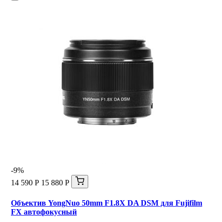
-9%
14 590 Р
15 880 Р
Объектив YongNuo 50mm F1.8X DA DSM для Fujifilm
FX автофокусный