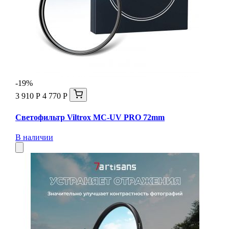
-19%
3 910 Р
4 770 Р
Светофильтр Viltrox MC-UV PRO 72mm
В наличии