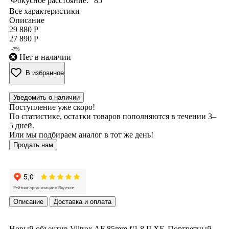
Фокусное расстояние:
85
Все характеристики
Описание
29 880 Р
27 890 Р
-7%
Нет в наличии
В избранное
Уведомить о наличии
Поступление уже скоро!
По статистике, остатки товаров пополняются в течении 3–
5 дней.
Или мы подбираем аналог в тот же день!
Продать нам
Описание
Доставка и оплата
Новый объектив Viltrox AF 85mm f/1.8 II XF. Портретный