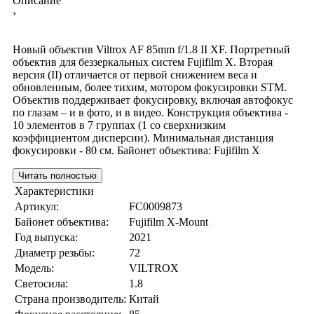
Описание
›
Новый объектив Viltrox AF 85mm f/1.8 II XF. Портретный
объектив для беззеркальных систем Fujifilm X. Вторая
версия (II) отличается от первой снижением веса и
обновленным, более тихим, мотором фокусировки STM.
Объектив поддерживает фокусировку, включая автофокус
по глазам – и в фото, и в видео. Конструкция объектива -
10 элементов в 7 группах (1 со сверхнизким
коэффициентом дисперсии). Минимальная дистанция
фокусировки - 80 см. Байонет объектива: Fujifilm X
Читать полностью
Характеристики
Артикул:
FC0009873
Байонет объектива:
Fujifilm X-Mount
Год выпуска:
2021
Диаметр резьбы:
72
Модель:
VILTROX
Светосила:
1.8
Страна производитель:
Китай