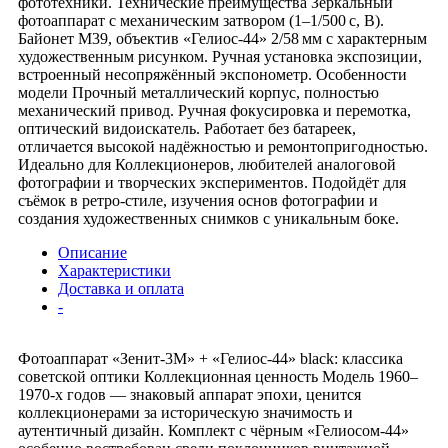
фототехники. Технические преимущества Зеркальный
фотоаппарат с механическим затвором (1–1/500 с, В).
Байонет М39, объектив «Гелиос‑44» 2/58 мм с характерным
художественным рисунком. Ручная установка экспозиции,
встроенный несопряжённый экспонометр. Особенности
модели Прочный металлический корпус, полностью
механический привод. Ручная фокусировка и перемотка,
оптический видоискатель. Работает без батареек,
отличается высокой надёжностью и ремонтопригодностью.
Идеально для Коллекционеров, любителей аналоговой
фотографии и творческих экспериментов. Подойдёт для
съёмок в ретро‑стиле, изучения основ фотографии и
создания художественных снимков с уникальным боке.
Описание
Характеристики
Доставка и оплата
-
Фотоаппарат «Зенит‑3М» + «Гелиос‑44» black: классика
советской оптики Коллекционная ценность Модель 1960–
1970‑х годов — знаковый аппарат эпохи, ценится
коллекционерами за историческую значимость и
аутентичный дизайн. Комплект с чёрным «Гелиосом‑44»