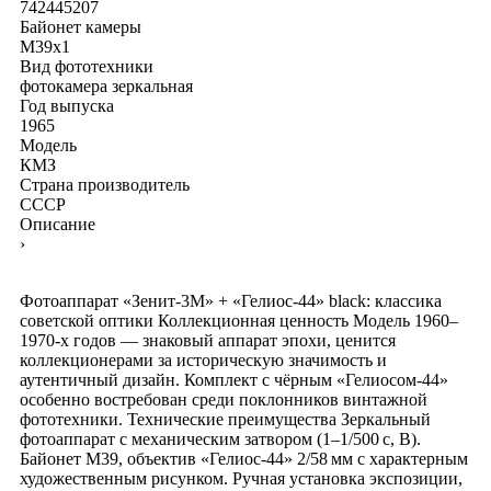
742445207
Байонет камеры
M39x1
Вид фототехники
фотокамера зеркальная
Год выпуска
1965
Модель
КМЗ
Страна производитель
СССР
Описание
›
Фотоаппарат «Зенит‑3М» + «Гелиос‑44» black: классика
советской оптики Коллекционная ценность Модель 1960–
1970‑х годов — знаковый аппарат эпохи, ценится
коллекционерами за историческую значимость и
аутентичный дизайн. Комплект с чёрным «Гелиосом‑44»
особенно востребован среди поклонников винтажной
фототехники. Технические преимущества Зеркальный
фотоаппарат с механическим затвором (1–1/500 с, В).
Байонет М39, объектив «Гелиос‑44» 2/58 мм с характерным
художественным рисунком. Ручная установка экспозиции,