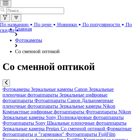
По названию
По цене
Новинки
По популярности
По
Главная
скидке
Фотокамеры
Со сменной оптикой
Со сменной оптикой
Фотокамеры
Зеркальные камеры Canon
Зеркальные
пленочные фотоаппараты
Зеркальные цифровые
фотоаппараты
Фотоаппараты Canon
Дальномерные
пленочные фотоаппараты
Зеркальные камеры Nikon
Компактные цифровые фотоаппараты
Фотоаппараты Nikon
Зеркальные камеры Sony
Полнокадровые фотоаппараты
Фотоаппараты Sony
Шкальные пленочные фотоаппараты
Зеркальные камеры Pentax
Со сменной оптикой
Форматные
фотоаппараты и "гармошки"
Фотоаппараты FujiFilm
Беззеркальные фотоаппараты Fujifilm
Компактные камеры