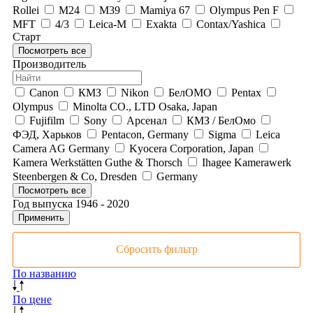
Rollei
М24
М39
Mamiya 67
Olympus Pen F
MFT
4/3
Leica-M
Exakta
Contax/Yashica
Старт
Посмотреть все
Производитель
Canon
КМЗ
Nikon
БелОМО
Pentax
Olympus
Minolta CO., LTD Osaka, Japan
Fujifilm
Sony
Арсенал
КМЗ / БелОмо
ФЭД, Харьков
Pentacon, Germany
Sigma
Leica
Camera AG Germany
Kyocera Corporation, Japan
Kamera Werkstätten Guthe & Thorsch
Ihagee Kamerawerk
Steenbergen & Co, Dresden
Germany
Посмотреть все
Год выпуска
1946
-
2020
Применить
Сбросить фильтр
По названию
По цене