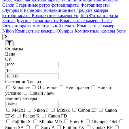
Canon
Старинные ретро фотоаппараты
Фотоаппараты
Olympus и Panasonic
Коллекционные / редкие камеры
фотоаппараты
Компактные камеры Fujifilm
Фотоаппараты
Зенит
Другие фотоаппараты
Компактные камеры Leica
Фотоаппараты моментальной печати
Компактные камеры
Nikon
Компактные камеры Olympus
Компактные камеры Sony
Фильтры
Цена
От
До
Состояние Товара
Хорошее
Отличное
Неисправен
Новый
условно
Новый / new
Байонет камеры
M42x1
Nikon F
M39x1
Canon EF
Canon
EF-S
Pentax K
Canon FD
Fujifilm X
Minolta MD
Sony E
Olympus OM
Sigma SA
-
Sony A
Fujifilm FX
Contax RF