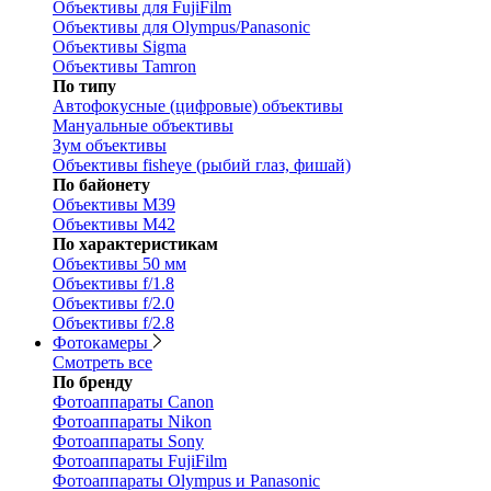
Объективы для FujiFilm
Объективы для Olympus/Panasonic
Объективы Sigma
Объективы Tamron
По типу
Автофокусные (цифровые) объективы
Мануальные объективы
Зум объективы
Объективы fisheye (рыбий глаз, фишай)
По байонету
Объективы M39
Объективы M42
По характеристикам
Объективы 50 мм
Объективы f/1.8
Объективы f/2.0
Объективы f/2.8
Фотокамеры
Смотреть все
По бренду
Фотоаппараты Canon
Фотоаппараты Nikon
Фотоаппараты Sony
Фотоаппараты FujiFilm
Фотоаппараты Olympus и Panasonic