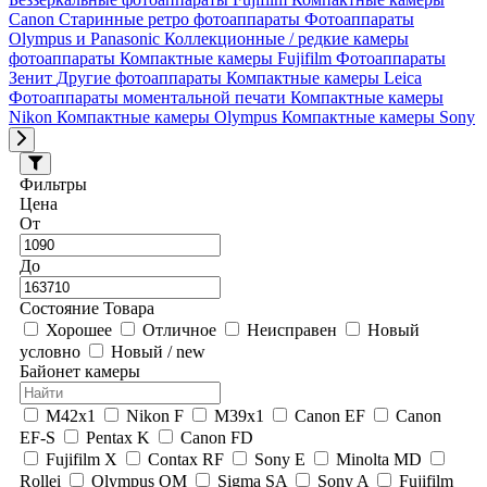
Canon
Старинные ретро фотоаппараты
Фотоаппараты
Olympus и Panasonic
Коллекционные / редкие камеры
фотоаппараты
Компактные камеры Fujifilm
Фотоаппараты
Зенит
Другие фотоаппараты
Компактные камеры Leica
Фотоаппараты моментальной печати
Компактные камеры
Nikon
Компактные камеры Olympus
Компактные камеры Sony
Фильтры
Цена
От
До
Состояние Товара
Хорошее
Отличное
Неисправен
Новый
условно
Новый / new
Байонет камеры
M42x1
Nikon F
M39x1
Canon EF
Canon
EF-S
Pentax K
Canon FD
Fujifilm X
Contax RF
Sony E
Minolta MD
Rollei
Olympus OM
Sigma SA
Sony A
Fujifilm