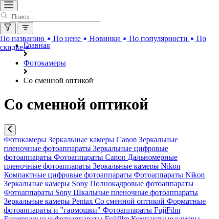
По названию
По цене
Новинки
По популярности
По
Главная
скидке
Фотокамеры
Со сменной оптикой
Со сменной оптикой
Фотокамеры
Зеркальные камеры Canon
Зеркальные
пленочные фотоаппараты
Зеркальные цифровые
фотоаппараты
Фотоаппараты Canon
Дальномерные
пленочные фотоаппараты
Зеркальные камеры Nikon
Компактные цифровые фотоаппараты
Фотоаппараты Nikon
Зеркальные камеры Sony
Полнокадровые фотоаппараты
Фотоаппараты Sony
Шкальные пленочные фотоаппараты
Зеркальные камеры Pentax
Со сменной оптикой
Форматные
фотоаппараты и "гармошки"
Фотоаппараты FujiFilm
Беззеркальные фотоаппараты Fujifilm
Компактные камеры