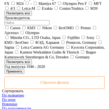
FX
М24
-
Mamiya 67
Olympus Pen F
MFT
4/3
Leica-M
Exakta
Contax/Yashica
М39
Посмотреть все
Производитель
Canon
КМЗ
Nikon
БелОМО
Pentax
Арсенал
Olympus
Minolta CO., LTD Osaka, Japan
Fujifilm
Sony
КМЗ / БелОмо
ФЭД, Харьков
Pentacon, Germany
Sigma
Leica Camera AG Germany
Kyocera Corporation,
Japan
Kamera Werkstätten Guthe & Thorsch
Ihagee
Kamerawerk Steenbergen & Co, Dresden
Germany
Посмотреть все
Год выпуска
1946
-
2020
Применить
Сбросить фильтр
Сортировать
По названию
По цене
Новинки
По популярности