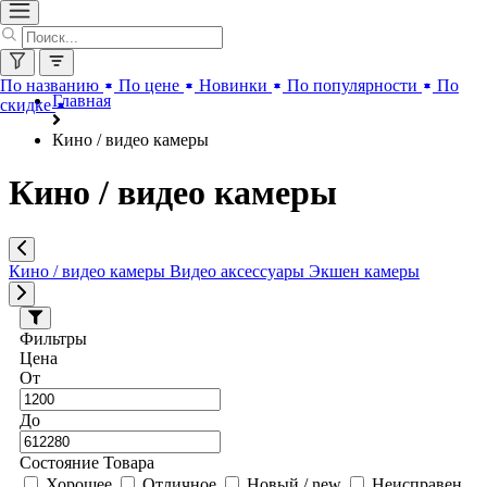
По названию
По цене
Новинки
По популярности
По
Главная
скидке
Кино / видео камеры
Кино / видео камеры
Кино / видео камеры
Видео аксессуары
Экшен камеры
Фильтры
Цена
От
До
Состояние Товара
Хорошее
Отличное
Новый / new
Неисправен