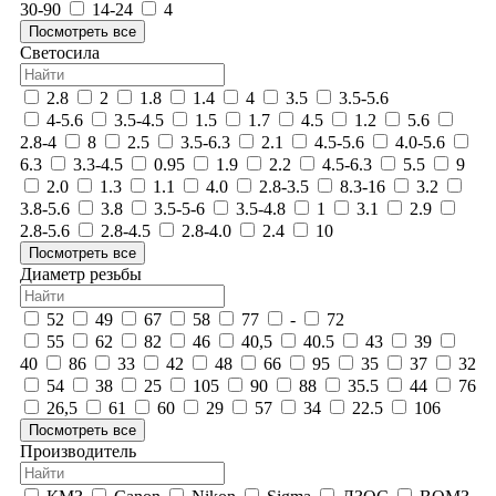
30-90
14-24
4
Посмотреть все
Светосила
2.8
2
1.8
1.4
4
3.5
3.5-5.6
4-5.6
3.5-4.5
1.5
1.7
4.5
1.2
5.6
2.8-4
8
2.5
3.5-6.3
2.1
4.5-5.6
4.0-5.6
6.3
3.3-4.5
0.95
1.9
2.2
4.5-6.3
5.5
9
2.0
1.3
1.1
4.0
2.8-3.5
8.3-16
3.2
3.8-5.6
3.8
3.5-5-6
3.5-4.8
1
3.1
2.9
2.8-5.6
2.8-4.5
2.8-4.0
2.4
10
Посмотреть все
Диаметр резьбы
52
49
67
58
77
-
72
55
62
82
46
40,5
40.5
43
39
40
86
33
42
48
66
95
35
37
32
54
38
25
105
90
88
35.5
44
76
26,5
61
60
29
57
34
22.5
106
Посмотреть все
Производитель