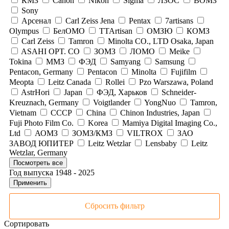
КМЗ
Canon
Nikon
Sigma
ЛЗОС
ВОМЗ
Sony
Арсенал
Carl Zeiss Jena
Pentax
7artisans
Olympus
БелОМО
TTArtisan
ОМЗЮ
КОМЗ
Carl Zeiss
Tamron
Minolta CO., LTD Osaka, Japan
ASAHI OPT. CO
ЗОМЗ
ЛОМО
Meike
Tokina
ММЗ
ФЭД
Samyang
Samsung
Pentacon, Germany
Pentacon
Minolta
Fujifilm
Meopta
Leitz Canada
Rollei
Pzo Warszawa, Poland
AstrHori
Japan
ФЭД, Харьков
Schneider-
Kreuznach, Germany
Voigtlander
YongNuo
Tamron,
Vietnam
СССР
China
Chinon Industries, Japan
Fuji Photo Film Co.
Korea
Mamiya Digital Imaging Co.,
Ltd
АОМЗ
ЗОМЗ/КМЗ
VILTROX
ЗАО
ЗАВОД ЮПИТЕР
Leitz Wetzlar
Lensbaby
Leitz
Wetzlar, Germany
Посмотреть все
Год выпуска
1948
-
2025
Применить
Сбросить фильтр
Сортировать