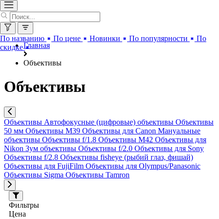
По названию
По цене
Новинки
По популярности
По
Главная
скидке
Объективы
Объективы
Объективы
Автофокусные (цифровые) объективы
Объективы
50 мм
Объективы M39
Объективы для Canon
Мануальные
объективы
Объективы f/1.8
Объективы M42
Объективы для
Nikon
Зум объективы
Объективы f/2.0
Объективы для Sony
Объективы f/2.8
Объективы fisheye (рыбий глаз, фишай)
Объективы для FujiFilm
Объективы для Olympus/Panasonic
Объективы Sigma
Объективы Tamron
Фильтры
Цена