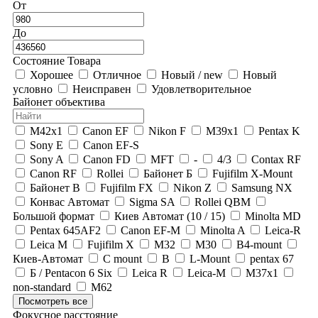
От
До
Состояние Товара
Хорошее
Отличное
Новый / new
Новый
условно
Неисправен
Удовлетворительное
Байонет объектива
M42x1
Canon EF
Nikon F
M39x1
Pentax K
Sony E
Canon EF-S
Sony A
Canon FD
MFT
-
4/3
Contax RF
Canon RF
Rollei
Байонет Б
Fujifilm X-Mount
Байонет В
Fujifilm FX
Nikon Z
Samsung NX
Конвас Автомат
Sigma SA
Rollei QBM
Большой формат
Киев Автомат (10 / 15)
Minolta MD
Pentax 645AF2
Canon EF-M
Minolta A
Leica-R
Leica M
Fujifilm X
М32
М30
B4-mount
Киев-Автомат
C mount
В
L-Mount
pentax 67
Б / Pentacon 6 Six
Leica R
Leica-M
M37x1
non-standard
М62
Посмотреть все
Фокусное расстояние