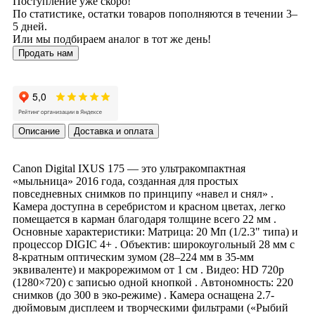
Поступление уже скоро!
По статистике, остатки товаров пополняются в течении 3–
5 дней.
Или мы подбираем аналог в тот же день!
Продать нам
Описание
Доставка и оплата
Canon Digital IXUS 175 — это ультракомпактная
«мыльница» 2016 года, созданная для простых
повседневных снимков по принципу «навел и снял» .
Камера доступна в серебристом и красном цветах, легко
помещается в карман благодаря толщине всего 22 мм .
Основные характеристики: Матрица: 20 Мп (1/2.3" типа) и
процессор DIGIC 4+ . Объектив: широкоугольный 28 мм с
8-кратным оптическим зумом (28–224 мм в 35-мм
эквиваленте) и макрорежимом от 1 см . Видео: HD 720p
(1280×720) с записью одной кнопкой . Автономность: 220
снимков (до 300 в эко-режиме) . Камера оснащена 2.7-
дюймовым дисплеем и творческими фильтрами («Рыбий