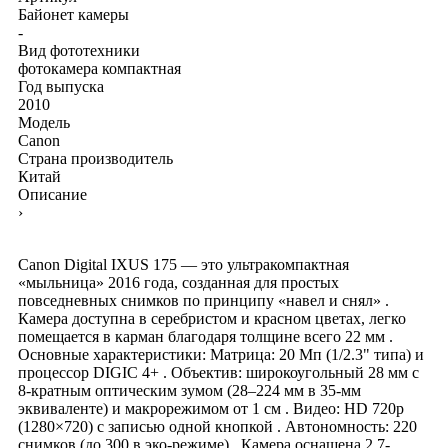
Байонет камеры
-
Вид фототехники
фотокамера компактная
Год выпуска
2010
Модель
Canon
Страна производитель
Китай
Описание
›
Canon Digital IXUS 175 — это ультракомпактная
«мыльница» 2016 года, созданная для простых
повседневных снимков по принципу «навел и снял» .
Камера доступна в серебристом и красном цветах, легко
помещается в карман благодаря толщине всего 22 мм .
Основные характеристики: Матрица: 20 Мп (1/2.3" типа) и
процессор DIGIC 4+ . Объектив: широкоугольный 28 мм с
8-кратным оптическим зумом (28–224 мм в 35-мм
эквиваленте) и макрорежимом от 1 см . Видео: HD 720p
(1280×720) с записью одной кнопкой . Автономность: 220
снимков (до 300 в эко-режиме) . Камера оснащена 2.7-