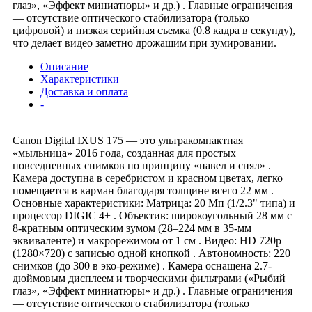
глаз», «Эффект миниатюры» и др.) . Главные ограничения
— отсутствие оптического стабилизатора (только
цифровой) и низкая серийная съемка (0.8 кадра в секунду),
что делает видео заметно дрожащим при зумировании.
Описание
Характеристики
Доставка и оплата
-
Canon Digital IXUS 175 — это ультракомпактная
«мыльница» 2016 года, созданная для простых
повседневных снимков по принципу «навел и снял» .
Камера доступна в серебристом и красном цветах, легко
помещается в карман благодаря толщине всего 22 мм .
Основные характеристики: Матрица: 20 Мп (1/2.3" типа) и
процессор DIGIC 4+ . Объектив: широкоугольный 28 мм с
8-кратным оптическим зумом (28–224 мм в 35-мм
эквиваленте) и макрорежимом от 1 см . Видео: HD 720p
(1280×720) с записью одной кнопкой . Автономность: 220
снимков (до 300 в эко-режиме) . Камера оснащена 2.7-
дюймовым дисплеем и творческими фильтрами («Рыбий
глаз», «Эффект миниатюры» и др.) . Главные ограничения
— отсутствие оптического стабилизатора (только