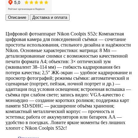
Описание
Доставка и оплата
Цифровой фотоаппарат Nikon Coolpix S52c Компактная
цифровая камера для повседневной съёмки — сочетание
простоты использования, стильного дизайна и надёжности
Nikon. Основные характеристики: матрица: 8 Мп —
детализированные снимки с возможностью качественной
печати формата А4; объектив: 3× оптический зум
(эквивалент 38–114 мм) — гибкость кадрирования без
потери качества; 2,5″ ЖК‑экран — удобное кадрирование и
просмотр фотографий; режимы съёмки: автоматический и
сценарные (портрет, пейзаж, ночной портрет и др.) —
адаптация под условия освещения; встроенная вспышка —
съёмка при слабом свете; запись видео: VGA‑качество с
моноаудио — создание коротких роликов; поддержка карт
памяти SD/SDHC — расширение объёма хранения;
компактный металлический корпус — прочность и
эстетика; работа от аккумуляторов или батареек AA —
удобство в поездках. Ловите яркие моменты без лишних
хлопот с Nikon Coolpix S52c!