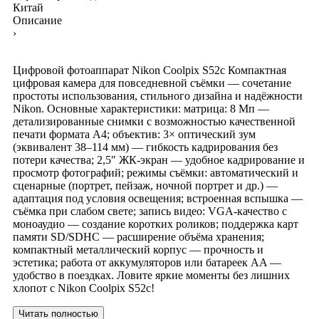
Китай
Описание
›
Цифровой фотоаппарат Nikon Coolpix S52c Компактная
цифровая камера для повседневной съёмки — сочетание
простоты использования, стильного дизайна и надёжности
Nikon. Основные характеристики: матрица: 8 Мп —
детализированные снимки с возможностью качественной
печати формата А4; объектив: 3× оптический зум
(эквивалент 38–114 мм) — гибкость кадрирования без
потери качества; 2,5″ ЖК‑экран — удобное кадрирование и
просмотр фотографий; режимы съёмки: автоматический и
сценарные (портрет, пейзаж, ночной портрет и др.) —
адаптация под условия освещения; встроенная вспышка —
съёмка при слабом свете; запись видео: VGA‑качество с
моноаудио — создание коротких роликов; поддержка карт
памяти SD/SDHC — расширение объёма хранения;
компактный металлический корпус — прочность и
эстетика; работа от аккумуляторов или батареек AA —
удобство в поездках. Ловите яркие моменты без лишних
хлопот с Nikon Coolpix S52c!
Читать полностью