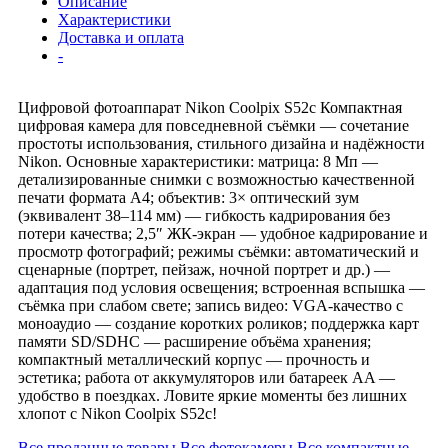
Описание
Характеристики
Доставка и оплата
-
Цифровой фотоаппарат Nikon Coolpix S52c Компактная
цифровая камера для повседневной съёмки — сочетание
простоты использования, стильного дизайна и надёжности
Nikon. Основные характеристики: матрица: 8 Мп —
детализированные снимки с возможностью качественной
печати формата А4; объектив: 3× оптический зум
(эквивалент 38–114 мм) — гибкость кадрирования без
потери качества; 2,5″ ЖК‑экран — удобное кадрирование и
просмотр фотографий; режимы съёмки: автоматический и
сценарные (портрет, пейзаж, ночной портрет и др.) —
адаптация под условия освещения; встроенная вспышка —
съёмка при слабом свете; запись видео: VGA‑качество с
моноаудио — создание коротких роликов; поддержка карт
памяти SD/SDHC — расширение объёма хранения;
компактный металлический корпус — прочность и
эстетика; работа от аккумуляторов или батареек AA —
удобство в поездках. Ловите яркие моменты без лишних
хлопот с Nikon Coolpix S52c!
Все проданные товары
Все фотокамеры
Все компактные