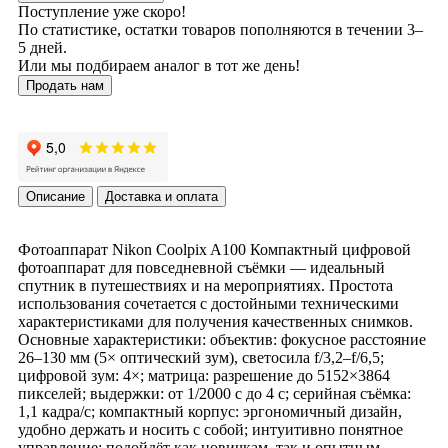
Поступление уже скоро!
По статистике, остатки товаров пополняются в течении 3–
5 дней.
Или мы подбираем аналог в тот же день!
Продать нам
Описание
Доставка и оплата
Фотоаппарат Nikon Coolpix A100 Компактный цифровой
фотоаппарат для повседневной съёмки — идеальный
спутник в путешествиях и на мероприятиях. Простота
использования сочетается с достойными техническими
характеристиками для получения качественных снимков.
Основные характеристики: объектив: фокусное расстояние
26–130 мм (5× оптический зум), светосила f/3,2–f/6,5;
цифровой зум: 4×; матрица: разрешение до 5152×3864
пикселей; выдержки: от 1/2000 с до 4 с; серийная съёмка:
1,1 кадра/с; компактный корпус: эргономичный дизайн,
удобно держать и носить с собой; интуитивно понятное
управление: подойдёт как новичкам, так и опытным