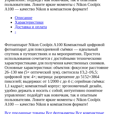
пользователям. Ловите яркие моменты с Nikon Coolpix
A100 — качество Nikon в компактном формате!
Описание
Характеристики
Доставка и оплата
-
Фотоаппарат Nikon Coolpix A100 Компактный цифровой
фотоаппарат для повседневной съёмки — идеальный
спутник в путешествиях и на мероприятиях. Простота
использования сочетается с достойными техническими
характеристиками для получения качественных снимков.
Основные характеристики: объектив: фокусное расстояние
26–130 мм (5× оптический зум), светосила f/3,2–f/6,5;
цифровой зум: 4×; матрица: разрешение до 5152×3864
пикселей; выдержки: от 1/2000 с до 4 с; серийная съёмка:
1,1 кадра/с; компактный корпус: эргономичный дизайн,
удобно держать и носить с собой; интуитивно понятное
управление: подойдёт как новичкам, так и опытным
пользователям. Ловите яркие моменты с Nikon Coolpix
A100 — качество Nikon в компактном формате!
Все проданные товары
Все фотокамеры
Все компактные