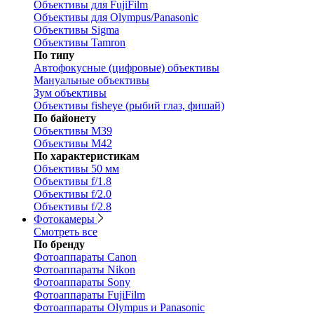
Объективы для FujiFilm
Объективы для Olympus/Panasonic
Объективы Sigma
Объективы Tamron
По типу
Автофокусные (цифровые) объективы
Мануальные объективы
Зум объективы
Объективы fisheye (рыбий глаз, фишай)
По байонету
Объективы M39
Объективы M42
По характеристикам
Объективы 50 мм
Объективы f/1.8
Объективы f/2.0
Объективы f/2.8
Фотокамеры
Смотреть все
По бренду
Фотоаппараты Canon
Фотоаппараты Nikon
Фотоаппараты Sony
Фотоаппараты FujiFilm
Фотоаппараты Olympus и Panasonic