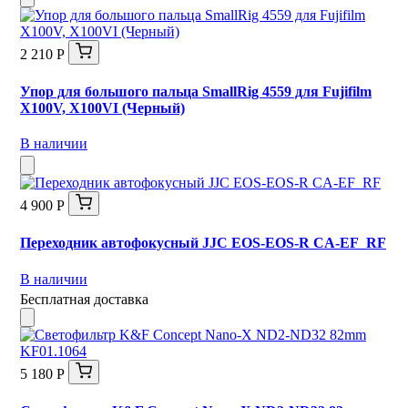
2 210 Р
Упор для большого пальца SmallRig 4559 для Fujifilm
X100V, X100VI (Черный)
В наличии
4 900 Р
Переходник автофокусный JJC EOS-EOS-R CA-EF_RF
В наличии
Бесплатная доставка
5 180 Р