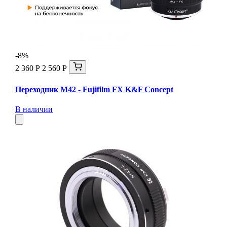
-8%
2 360 Р
2 560 Р
Переходник M42 - Fujifilm FX K&F Concept
В наличии