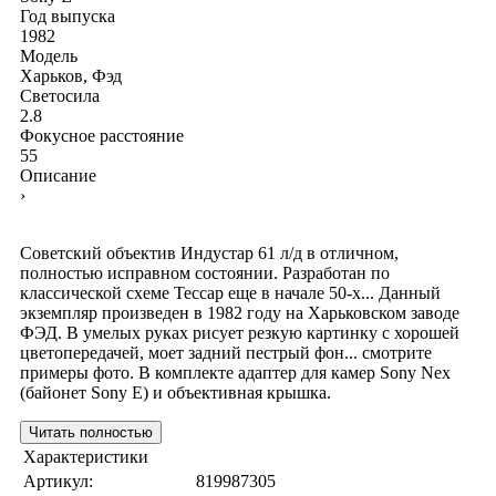
Год выпуска
1982
Модель
Харьков, Фэд
Светосила
2.8
Фокусное расстояние
55
Описание
›
Советский объектив Индустар 61 л/д в отличном,
полностью исправном состоянии. Разработан по
классической схеме Тессар еще в начале 50-х... Данный
экземпляр произведен в 1982 году на Харьковском заводе
ФЭД. В умелых руках рисует резкую картинку с хорошей
цветопередачей, моет задний пестрый фон... смотрите
примеры фото. В комплекте адаптер для камер Sony Nex
(байонет Sony E) и объективная крышка.
Читать полностью
Характеристики
Артикул:
819987305