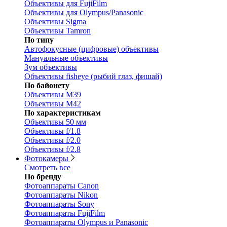
Объективы для FujiFilm
Объективы для Olympus/Panasonic
Объективы Sigma
Объективы Tamron
По типу
Автофокусные (цифровые) объективы
Мануальные объективы
Зум объективы
Объективы fisheye (рыбий глаз, фишай)
По байонету
Объективы M39
Объективы M42
По характеристикам
Объективы 50 мм
Объективы f/1.8
Объективы f/2.0
Объективы f/2.8
Фотокамеры
Смотреть все
По бренду
Фотоаппараты Canon
Фотоаппараты Nikon
Фотоаппараты Sony
Фотоаппараты FujiFilm
Фотоаппараты Olympus и Panasonic