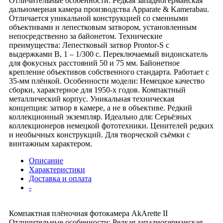
Отличительные особенности: Редкая западногерманская
дальномерная камера производства Apparate & Kamerabau.
Отличается уникальной конструкцией со сменными
объективами и лепестковым затвором, установленным
непосредственно за байонетом. Технические
преимущества: Лепестковый затвор Prontor-S с
выдержками B, 1 – 1/300 с. Переключаемый видоискатель
для фокусных расстояний 50 и 75 мм. Байонетное
крепление объективов собственного стандарта. Работает с
35-мм плёнкой. Особенности модели: Немецкое качество
сборки, характерное для 1950-х годов. Компактный
металлический корпус. Уникальная техническая
концепция: затвор в камере, а не в объективе. Редкий
коллекционный экземпляр. Идеально для: Серьёзных
коллекционеров немецкой фототехники. Ценителей редких
и необычных конструкций. Для творческой съёмки с
винтажным характером.
Описание
Характеристики
Доставка и оплата
-
Компактная плёночная фотокамера AkArette II
Отличительные особенности: Редкая западногерманская