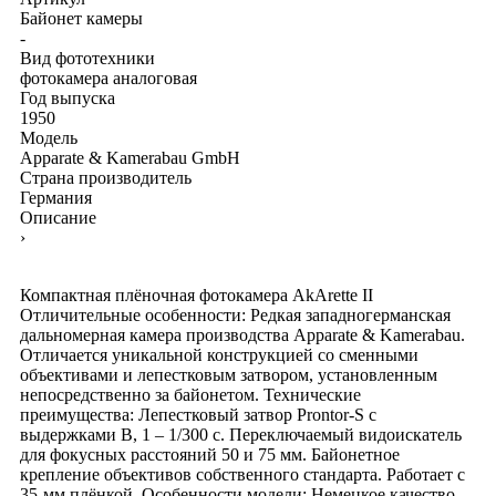
Байонет камеры
-
Вид фототехники
фотокамера аналоговая
Год выпуска
1950
Модель
Apparate & Kamerabau GmbH
Страна производитель
Германия
Описание
›
Компактная плёночная фотокамера AkArette II
Отличительные особенности: Редкая западногерманская
дальномерная камера производства Apparate & Kamerabau.
Отличается уникальной конструкцией со сменными
объективами и лепестковым затвором, установленным
непосредственно за байонетом. Технические
преимущества: Лепестковый затвор Prontor-S с
выдержками B, 1 – 1/300 с. Переключаемый видоискатель
для фокусных расстояний 50 и 75 мм. Байонетное
крепление объективов собственного стандарта. Работает с
35-мм плёнкой. Особенности модели: Немецкое качество