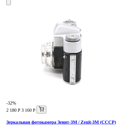
-32%
2 180 Р
3 160 Р
Зеркальная фотокамера Зенит-3М / Zenit-3M (СССР)