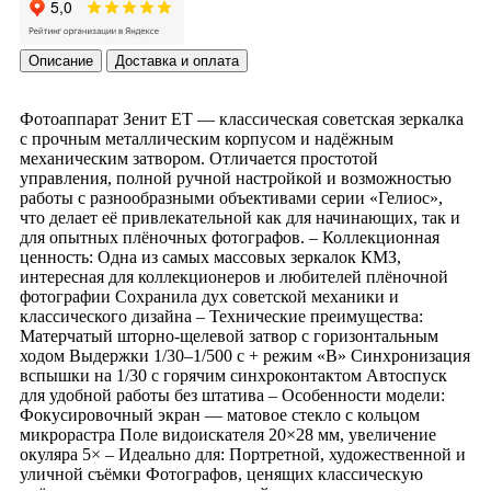
Описание
Доставка и оплата
Фотоаппарат Зенит ЕТ — классическая советская зеркалка
с прочным металлическим корпусом и надёжным
механическим затвором. Отличается простотой
управления, полной ручной настройкой и возможностью
работы с разнообразными объективами серии «Гелиос»,
что делает её привлекательной как для начинающих, так и
для опытных плёночных фотографов. – Коллекционная
ценность: Одна из самых массовых зеркалок КМЗ,
интересная для коллекционеров и любителей плёночной
фотографии Сохранила дух советской механики и
классического дизайна – Технические преимущества:
Матерчатый шторно-щелевой затвор с горизонтальным
ходом Выдержки 1/30–1/500 с + режим «B» Синхронизация
вспышки на 1/30 с горячим синхроконтактом Автоспуск
для удобной работы без штатива – Особенности модели:
Фокусировочный экран — матовое стекло с кольцом
микрорастра Поле видоискателя 20×28 мм, увеличение
окуляра 5× – Идеально для: Портретной, художественной и
уличной съёмки Фотографов, ценящих классическую