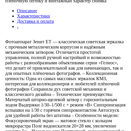
плёночную оптику и винтажный характер снимка
Описание
Характеристики
Доставка и оплата
-
Фотоаппарат Зенит ЕТ — классическая советская зеркалка
с прочным металлическим корпусом и надёжным
механическим затвором. Отличается простотой
управления, полной ручной настройкой и возможностью
работы с разнообразными объективами серии «Гелиос»,
что делает её привлекательной как для начинающих, так и
для опытных плёночных фотографов. – Коллекционная
ценность: Одна из самых массовых зеркалок КМЗ,
интересная для коллекционеров и любителей плёночной
фотографии Сохранила дух советской механики и
классического дизайна – Технические преимущества:
Матерчатый шторно-щелевой затвор с горизонтальным
ходом Выдержки 1/30–1/500 с + режим «B» Синхронизация
вспышки на 1/30 с горячим синхроконтактом Автоспуск
для удобной работы без штатива – Особенности модели:
Фокусировочный экран — матовое стекло с кольцом
микрорастра Поле видоискателя 20×28 мм, увеличение