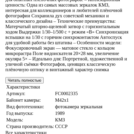
ценность: Одна из самых массовых зеркалок КМЗ,
интересная для коллекционеров и любителей плёночной
фотографии Сохранила дух советской механики и
классического дизайна – Технические преимущества:
Матерчатый шторно-щелевой затвор с горизонтальным
ходом Выдержки 1/30–1/500 с + режим «B» Синхронизация
вспышки на 1/30 с горячим синхроконтактом Автоспуск
для удобной работы без штатива – Особенности модели:
Фокусировочный экран — матовое стекло с кольцом
микрорастра Поле видоискателя 20×28 мм, увеличение
окуляра 5× – Идеально для: Портретной, художественной и
уличной съёмки Фотографов, ценящих классическую
плёночную оптику и винтажный характер снимка
Читать полностью
Характеристики
Артикул:
FC0002335
Байонет камеры:
M42x1
Вид фототехники:
фотокамера зеркальная
Год выпуска:
1989
Модель:
КМЗ
Страна производитель:
СССР
Все характеристики