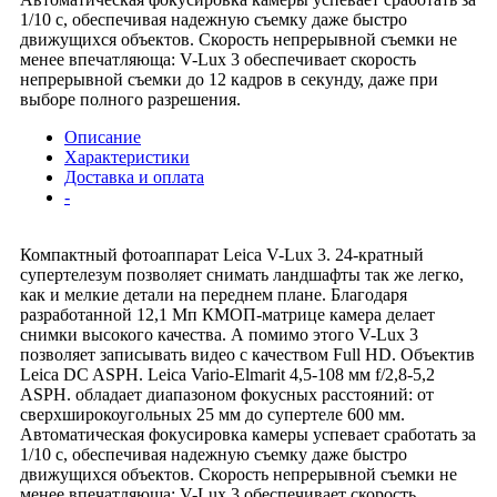
1/10 с, обеспечивая надежную съемку даже быстро
движущихся объектов. Скорость непрерывной съемки не
менее впечатляюща: V-Lux 3 обеспечивает скорость
непрерывной съемки до 12 кадров в секунду, даже при
выборе полного разрешения.
Описание
Характеристики
Доставка и оплата
-
Компактный фотоаппарат Leica V-Lux 3. 24-кратный
супертелезум позволяет снимать ландшафты так же легко,
как и мелкие детали на переднем плане. Благодаря
разработанной 12,1 Мп КМОП-матрице камера делает
снимки высокого качества. А помимо этого V-Lux 3
позволяет записывать видео с качеством Full HD. Объектив
Leica DC ASPH. Leica Vario-Elmarit 4,5-108 мм f/2,8-5,2
ASPH. обладает диапазоном фокусных расстояний: от
сверхширокоугольных 25 мм до супертеле 600 мм.
Автоматическая фокусировка камеры успевает сработать за
1/10 с, обеспечивая надежную съемку даже быстро
движущихся объектов. Скорость непрерывной съемки не
менее впечатляюща: V-Lux 3 обеспечивает скорость