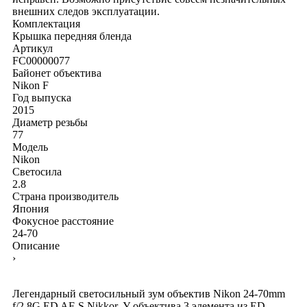
внешних следов эксплуатации.
Комплектация
Крышка передняя
бленда
Артикул
FC00000077
Байонет объектива
Nikon F
Год выпуска
2015
Диаметр резьбы
77
Модель
Nikon
Светосила
2.8
Страна производитель
Япония
Фокусное расстояние
24-70
Описание
›
Легендарный светосильный зум объектив Nikon 24-70mm
f/2.8G ED AF-S Nikkor. У объектива 3 элемента из ED-