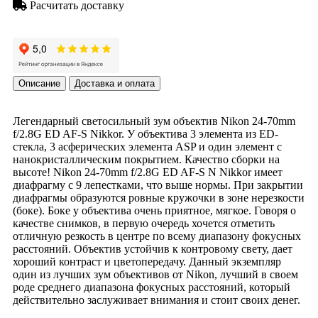
Расчитать доставку
Описание
Доставка и оплата
Легендарный светосильный зум объектив Nikon 24-70mm
f/2.8G ED AF-S Nikkor. У объектива 3 элемента из ED-
стекла, 3 асферических элемента ASP и один элемент с
нанокристаллическим покрытием. Качество сборки на
высоте! Nikon 24-70mm f/2.8G ED AF-S N Nikkor имеет
диафрагму с 9 лепестками, что выше нормы. При закрытии
диафрагмы образуются ровные кружочки в зоне нерезкости
(боке). Боке у объектива очень приятное, мягкое. Говоря о
качестве снимков, в первую очередь хочется отметить
отличную резкость в центре по всему диапазону фокусных
расстояний. Объектив устойчив к контровому свету, дает
хороший контраст и цветопередачу. Данный экземпляр
один из лучших зум объективов от Nikon, лучший в своем
роде среднего диапазона фокусных расстояний, который
действительно заслуживает внимания и стоит своих денег.