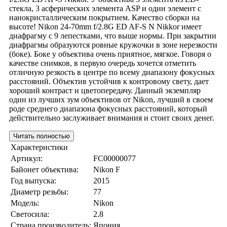
стекла, 3 асферических элемента ASP и один элемент с
нанокристаллическим покрытием. Качество сборки на
высоте! Nikon 24-70mm f/2.8G ED AF-S N Nikkor имеет
диафрагму с 9 лепестками, что выше нормы. При закрытии
диафрагмы образуются ровные кружочки в зоне нерезкости
(боке). Боке у объектива очень приятное, мягкое. Говоря о
качестве снимков, в первую очередь хочется отметить
отличную резкость в центре по всему диапазону фокусных
расстояний. Объектив устойчив к контровому свету, дает
хороший контраст и цветопередачу. Данный экземпляр
один из лучших зум объективов от Nikon, лучший в своем
роде среднего диапазона фокусных расстояний, который
действительно заслуживает внимания и стоит своих денег.
Читать полностью
Характеристики
Артикул:
FC00000077
Байонет объектива:
Nikon F
Год выпуска:
2015
Диаметр резьбы:
77
Модель:
Nikon
Светосила:
2.8
Страна производитель:
Япония