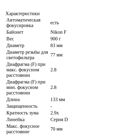
Характеристики
Автоматическая
есть
фокусировка
Байонет
Nikon F
Вес
900 г
Диаметр
83 мм
Диаметр резьбы для
77 мм
светофильтра
Диафрагма (F) при
макс. фокусном
2.8
расстоянии
Диафрагма (F) при
мин. фокусном
2.8
расстоянии
Длина
133 мм
Защищенность
-
Кратность зума
2.9x
Линейка
Серия D
Макс. фокусное
70 мм
расстояние