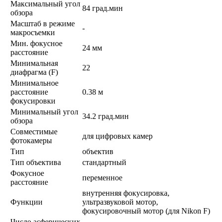
Максимальный угол
84 град.мин
обзора
Масштаб в режиме
-
макросъемки
Мин. фокусное
24 мм
расстояние
Минимальная
22
диафрагма (F)
Минимальное
расстояние
0.38 м
фокусировки
Минимальный угол
34.2 град.мин
обзора
Совместимые
для цифровых камер
фотокамеры
Тип
объектив
Тип объектива
стандартный
Фокусное
переменное
расстояние
внутренняя фокусировка,
Функции
ультразвуковой мотор,
фокусировочный мотор (для Nikon F)
Число асферических