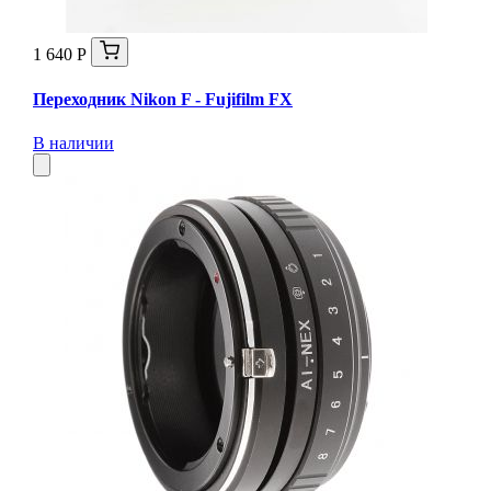
1 640 Р
Переходник Nikon F - Fujifilm FX
В наличии