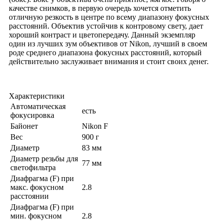
качестве снимков, в первую очередь хочется отметить
отличную резкость в центре по всему диапазону фокусных
расстояний. Объектив устойчив к контровому свету, дает
хороший контраст и цветопередачу. Данный экземпляр
один из лучших зум объективов от Nikon, лучший в своем
роде среднего диапазона фокусных расстояний, который
действительно заслуживает внимания и стоит своих денег.
Характеристики
Автоматическая
есть
фокусировка
Байонет
Nikon F
Вес
900 г
Диаметр
83 мм
Диаметр резьбы для
77 мм
светофильтра
Диафрагма (F) при
макс. фокусном
2.8
расстоянии
Диафрагма (F) при
мин. фокусном
2.8