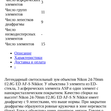
3
элементов
Число групп
11
элементов
Число лепестков
9
диафрагмы
Число
низкодисперсных
-
элементов
Число элементов
15
Описание
Характеристики
Доставка и оплата
-
Легендарный светосильный зум объектив Nikon 24-70mm
f/2.8G ED AF-S Nikkor. У объектива 3 элемента из ED-
стекла, 3 асферических элемента ASP и один элемент с
нанокристаллическим покрытием. Качество сборки на
высоте! Nikon 24-70mm f/2.8G ED AF-S N Nikkor имеет
диафрагму с 9 лепестками, что выше нормы. При закрытии
диафрагмы образуются ровные кружочки в зоне нерезкости
(боке). Боке у объектива очень приятное, мягкое. Говоря о