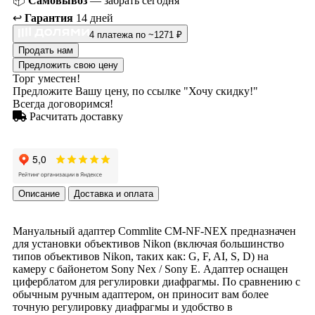
📦
Самовывоз
— забрать сегодня
↩️
Гарантия
14 дней
4 платежа по ~1271 ₽
Продать нам
Предложить свою цену
Торг уместен!
Предложите Вашу цену, по ссылке "Хочу скидку!"
Всегда договоримся!
Расчитать доставку
Описание
Доставка и оплата
Мануальный адаптер Commlite CM-NF-NEX предназначен
для установки объективов Nikon (включая большинство
типов объективов Nikon, таких как: G, F, AI, S, D) на
камеру с байонетом Sony Nex / Sony E. Адаптер оснащен
циферблатом для регулировки диафрагмы. По сравнению с
обычным ручным адаптером, он приносит вам более
точную регулировку диафрагмы и удобство в