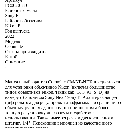
Артикул
FC0020180
Байонет камеры
Sony E
Байонет объектива
Nikon F
Год выпуска
2022
Модель
Commlite
Страна производитель
Китай
Описание
›
Мануальный адаптер Commlite CM-NF-NEX предназначен
для установки объективов Nikon (включая большинство
типов объективов Nikon, таких как: G, F, AI, S, D) на
камеру с байонетом Sony Nex / Sony E. Адаптер оснащен
циферблатом для регулировки диафрагмы. По сравнению с
обычным ручным адаптером, он приносит вам более
точную регулировку диафрагмы и удобство в
использовании. Также имеется разъем для крепления к
штативу 1/4". Переходник выполнен из качественного