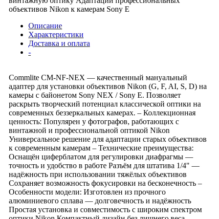
винтажную оптику Адаптации профессиональных
объективов Nikon к камерам Sony E
Описание
Характеристики
Доставка и оплата
-
Commlite CM-NF-NEX — качественный мануальный
адаптер для установки объективов Nikon (G, F, AI, S, D) на
камеры с байонетом Sony NEX / Sony E. Позволяет
раскрыть творческий потенциал классической оптики на
современных беззеркальных камерах. – Коллекционная
ценность: Популярен у фотографов, работающих с
винтажной и профессиональной оптикой Nikon
Универсальное решение для адаптации старых объективов
к современным камерам – Технические преимущества:
Оснащён циферблатом для регулировки диафрагмы —
точность и удобство в работе Разъём для штатива 1/4" —
надёжность при использовании тяжёлых объективов
Сохраняет возможность фокусировки на бесконечность –
Особенности модели: Изготовлен из прочного
алюминиевого сплава — долговечность и надёжность
Простая установка и совместимость с широким спектром
оптики Nikon Компактный дизайн без лишнего веса –