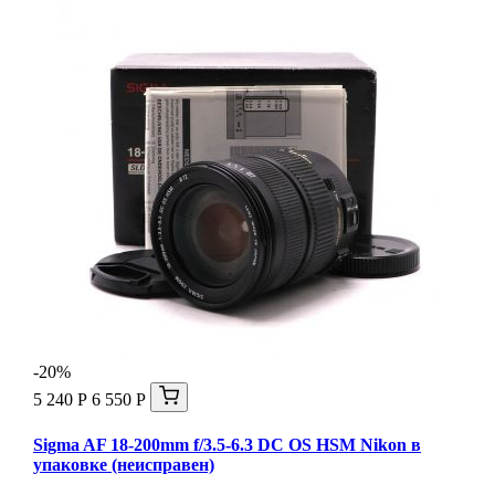
-20%
5 240 Р
6 550 Р
Sigma AF 18-200mm f/3.5-6.3 DC OS HSM Nikon в
упаковке (неисправен)