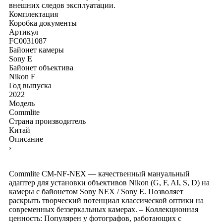
внешних следов эксплуатации.
Комплектация
Коробка
документы
Артикул
FC0031087
Байонет камеры
Sony E
Байонет объектива
Nikon F
Год выпуска
2022
Модель
Commlite
Страна производитель
Китай
Описание
›
Commlite CM-NF-NEX — качественный мануальный
адаптер для установки объективов Nikon (G, F, AI, S, D) на
камеры с байонетом Sony NEX / Sony E. Позволяет
раскрыть творческий потенциал классической оптики на
современных беззеркальных камерах. – Коллекционная
ценность: Популярен у фотографов, работающих с