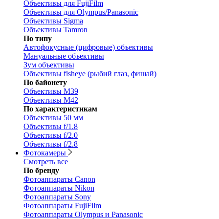
Объективы для FujiFilm
Объективы для Olympus/Panasonic
Объективы Sigma
Объективы Tamron
По типу
Автофокусные (цифровые) объективы
Мануальные объективы
Зум объективы
Объективы fisheye (рыбий глаз, фишай)
По байонету
Объективы M39
Объективы M42
По характеристикам
Объективы 50 мм
Объективы f/1.8
Объективы f/2.0
Объективы f/2.8
Фотокамеры
Смотреть все
По бренду
Фотоаппараты Canon
Фотоаппараты Nikon
Фотоаппараты Sony
Фотоаппараты FujiFilm
Фотоаппараты Olympus и Panasonic